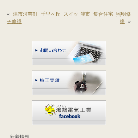
«
津市河芸町 千里ヶ丘 スイッ
津市 集合住宅 照明修
チ修繕
繕
»
新着情報