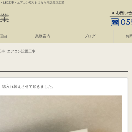
・LED工事・エアコン取り付けなら鴻鵠電気工業
理由
業務案内
ブログ
お
工事 エアコン設置工事
、総入れ替えさせて頂きました。