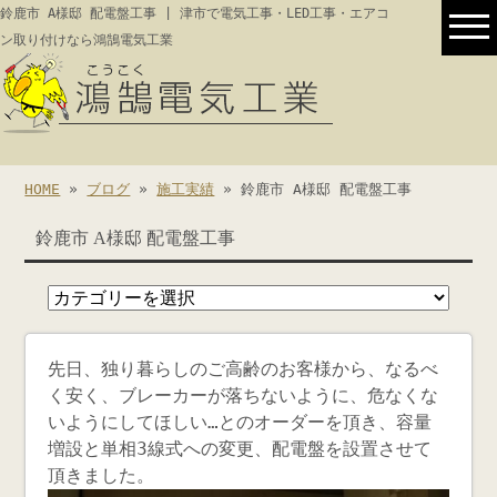
鈴鹿市 A様邸 配電盤工事 | 津市で電気工事・LED工事・エアコ
ン取り付けなら鴻鵠電気工業
HOME
»
ブログ
»
施工実績
» 鈴鹿市 A様邸 配電盤工事
鈴鹿市 A様邸 配電盤工事
先日、独り暮らしのご高齢のお客様から、なるべ
く安く、ブレーカーが落ちないように、危なくな
いようにしてほしい…とのオーダーを頂き、容量
増設と単相3線式への変更、配電盤を設置させて
頂きました。