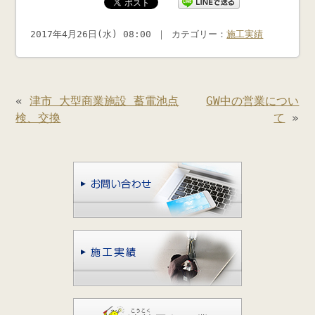
2017年4月26日(水) 08:00 ｜ カテゴリー：
施工実績
«
津市 大型商業施設 蓄電池点
GW中の営業につい
検、交換
て
»